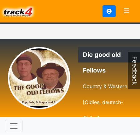
Die good old
Feedback
Fellows
Country & Western
[Oldies, deutsch-
Oldies]