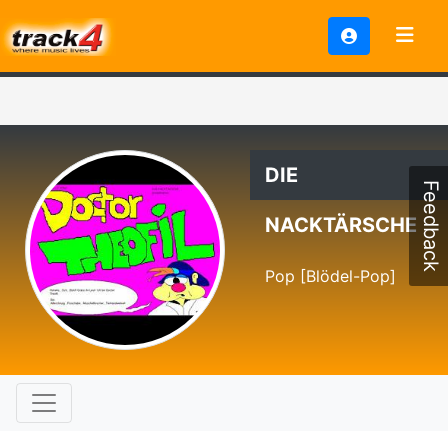
DIE
Feedback
NACKTÄRSCHE
Pop [Blödel-Pop]