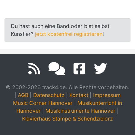
Du hast auch eine Band oder bist selbst
Künstler?
jetzt kostenfrei registrieren
!
© 2002-2026 track4.de. Alle Rechte vorbehalten.
|
AGB
|
Datenschutz
|
Kontakt
|
Impressum
Music Corner Hannover
|
Musikunterricht in
Hannover
|
Musikinstrumente Hannover
|
Klavierhaus Stampe & Schendzielorz