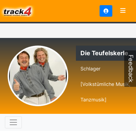
Die Teufelskerle
Feedback
Schlager
[Volkstümliche Musik,
Tanzmusik]