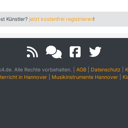
bst Künstler?
jetzt kostenfrei registrieren
!
.de. Alle Rechte vorbehalten.
|
AGB
|
Datenschutz
|
K
terricht in Hannover
|
Musikinstrumente Hannover
|
Kl