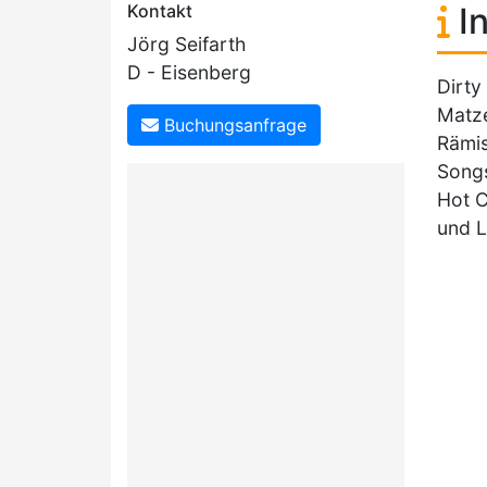
Kontakt
In
Jörg Seifarth
D - Eisenberg
Dirty
Matze
Buchungsanfrage
Rämis
Songs
Hot C
und L