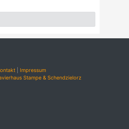
ontakt
|
Impressum
avierhaus Stampe & Schendzielorz