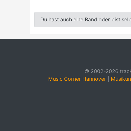
Du hast auch eine Band oder bist sel
© 2002-2026 track4
Music Corner Hannover
|
Musikun