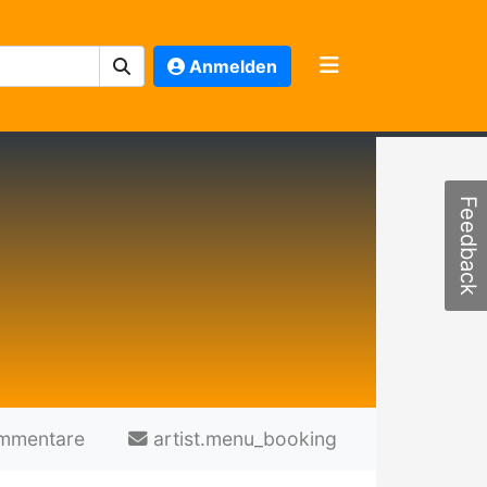
Anmelden
Feedback
mmentare
artist.menu_booking