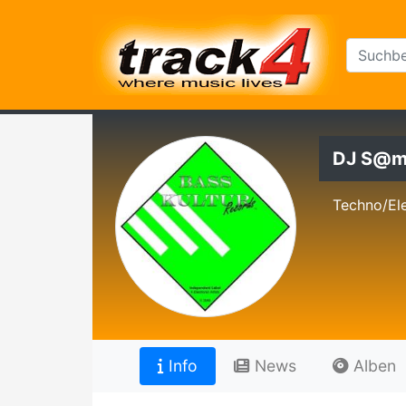
DJ S@
Techno/El
Info
News
Alben