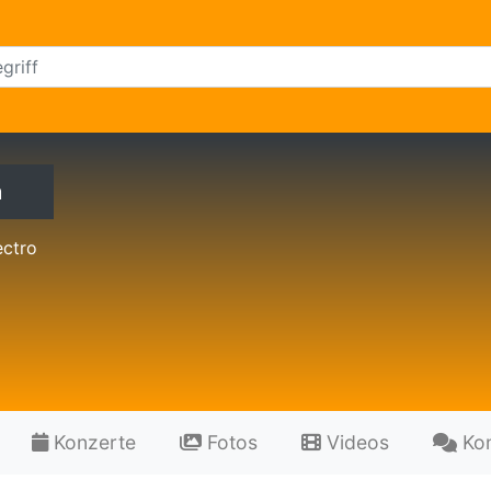
m
ectro
Konzerte
Fotos
Videos
Ko