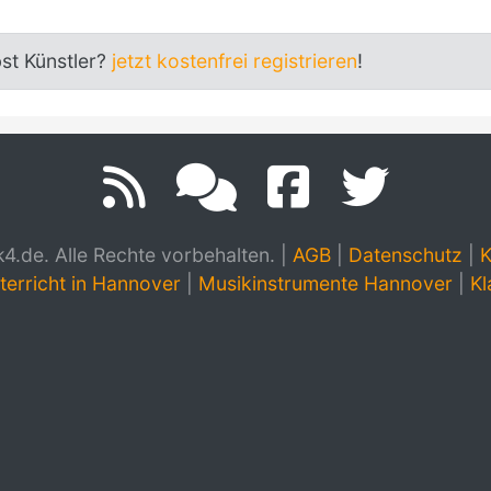
bst Künstler?
jetzt kostenfrei registrieren
!
.de. Alle Rechte vorbehalten.
|
AGB
|
Datenschutz
|
K
terricht in Hannover
|
Musikinstrumente Hannover
|
Kl