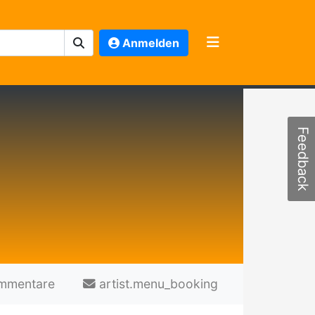
Anmelden
Feedback
mmentare
artist.menu_booking