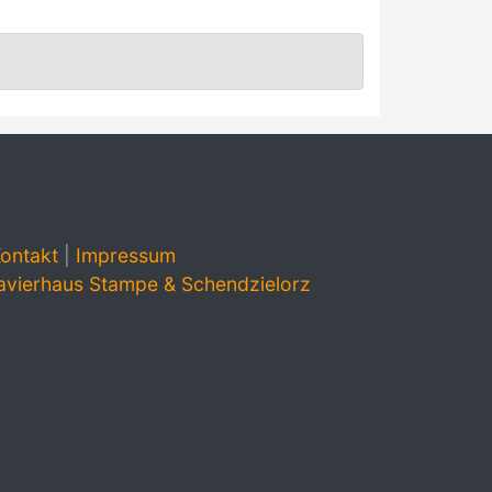
ontakt
|
Impressum
avierhaus Stampe & Schendzielorz