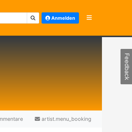
Anmelden
Feedback
mmentare
artist.menu_booking