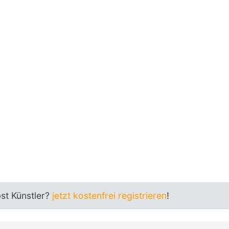
bst Künstler?
jetzt kostenfrei registrieren
!