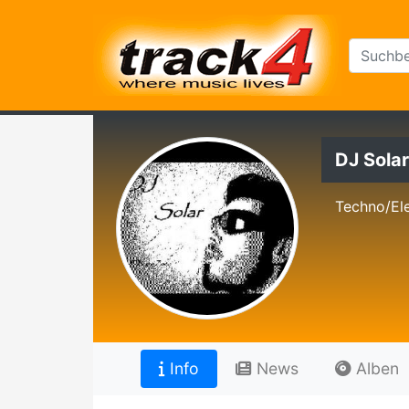
DJ Solar
Techno/El
Info
News
Alben