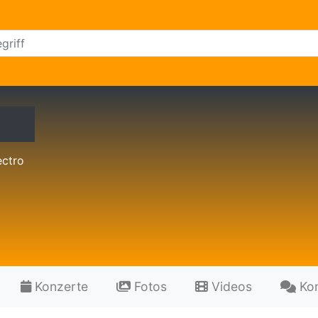
ectro
Konzerte
Fotos
Videos
Ko