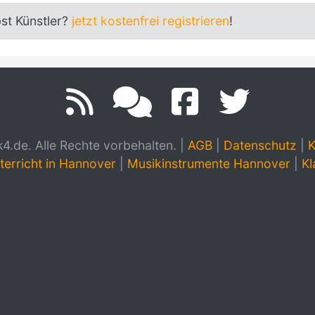
bst Künstler?
jetzt kostenfrei registrieren
!
.de. Alle Rechte vorbehalten.
|
AGB
|
Datenschutz
|
K
terricht in Hannover
|
Musikinstrumente Hannover
|
Kl