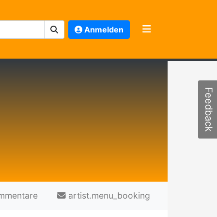
Anmelden
Feedback
mmentare
artist.menu_booking