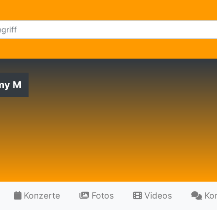
my M
Konzerte
Fotos
Videos
Ko