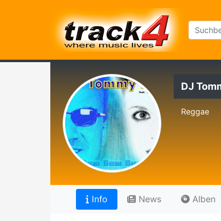
DJ Tom
Reggae
Info
News
Alben