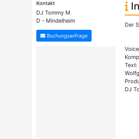
Kontakt
In
DJ Tommy M
D - Mindelheim
Der S
Buchungsanfrage
Voice
Komp
Text:
Wolf
Produ
DJ T