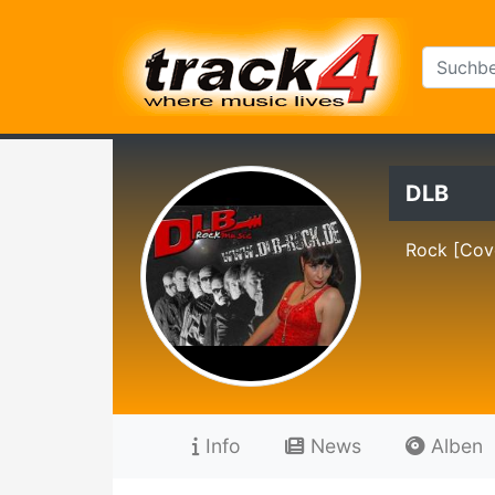
DLB
Rock [Cove
Info
News
Alben