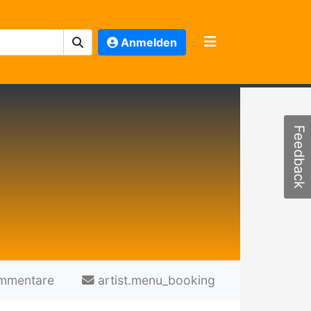
Anmelden
Feedback
mmentare
artist.menu_booking