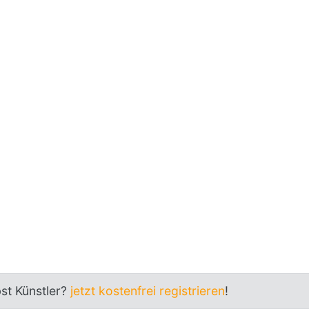
bst Künstler?
jetzt kostenfrei registrieren
!