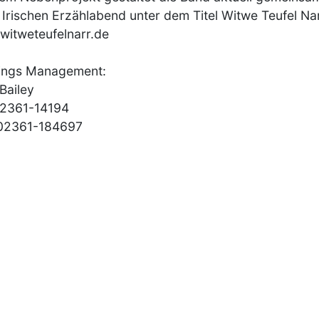
 Irischen Erzählabend unter dem Titel Witwe Teufel Nar
itweteufelnarr.de
ings Management:
 Bailey
02361-14194
 02361-184697