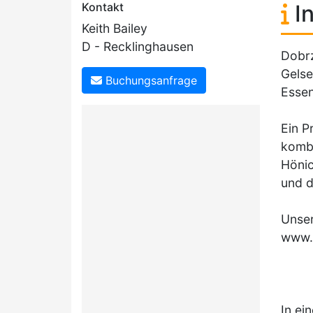
Kontakt
In
Keith Bailey
D - Recklinghausen
Dobrz
Gelse
Buchungsanfrage
Essen
Ein P
kombi
Hönic
und d
Unser
www.
In ei