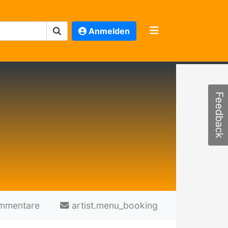
Anmelden
Feedback
mmentare
artist.menu_booking