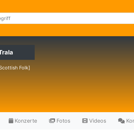
Trala
 Scottish Folk]
Konzerte
Fotos
Videos
Ko