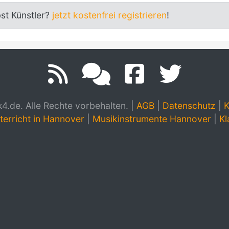
bst Künstler?
jetzt kostenfrei registrieren
!
.de. Alle Rechte vorbehalten.
|
AGB
|
Datenschutz
|
K
terricht in Hannover
|
Musikinstrumente Hannover
|
Kl