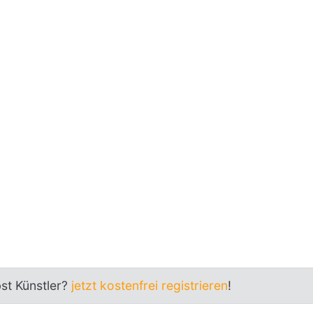
bst Künstler?
jetzt kostenfrei registrieren
!