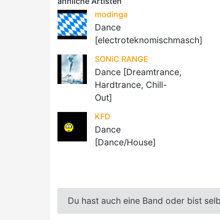
ähnliche Artisten
modinga
Dance
[electroteknomischmasch]
SONiC RANGE
Dance [Dreamtrance,
Hardtrance, Chill-
Out]
KFD
Dance
[Dance/House]
Du hast auch eine Band oder bist sel