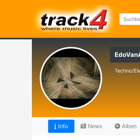
EdoVan
Techno/El
Info
News
Alben