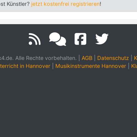
bst Künstler?
jetzt kostenfrei registrieren
!
.de. Alle Rechte vorbehalten.
|
AGB
|
Datenschutz
|
K
terricht in Hannover
|
Musikinstrumente Hannover
|
Kl