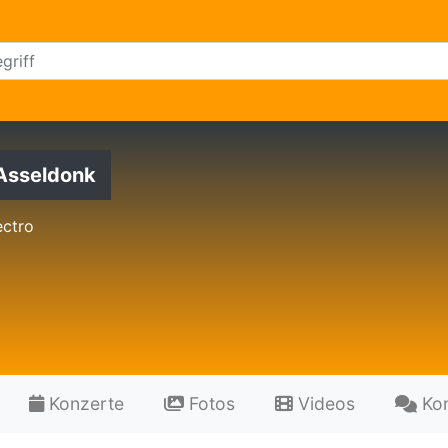
Asseldonk
ectro
Konzerte
Fotos
Videos
Ko