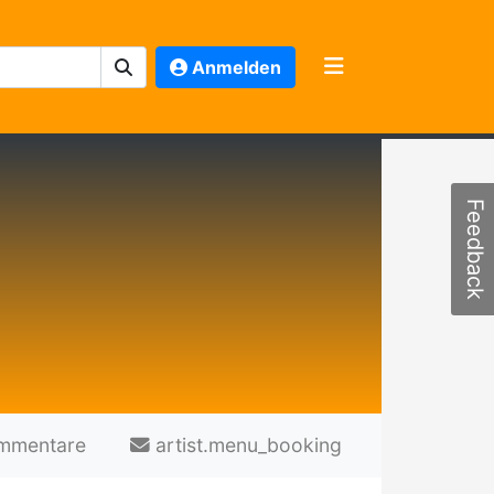
Anmelden
Feedback
mmentare
artist.menu_booking