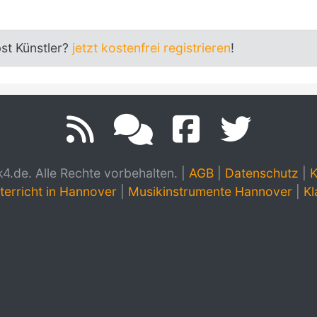
bst Künstler?
jetzt kostenfrei registrieren
!
.de. Alle Rechte vorbehalten.
|
AGB
|
Datenschutz
|
K
terricht in Hannover
|
Musikinstrumente Hannover
|
Kl