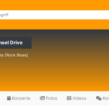
heel Drive
es [Rock Blues]
Konzerte
Fotos
Videos
Ko