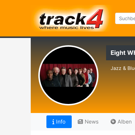
Eight W
Jazz & Blu
Info
News
Alben