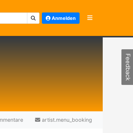
Anmelden
Feedback
mmentare
artist.menu_booking