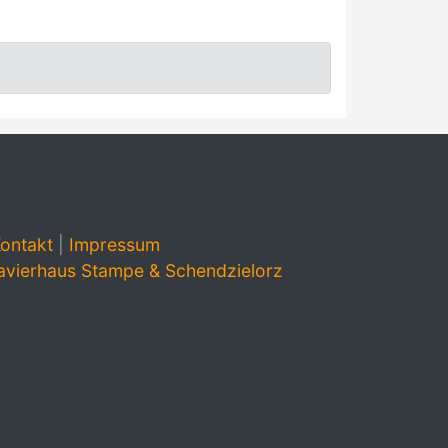
ontakt
|
Impressum
avierhaus Stampe & Schendzielorz