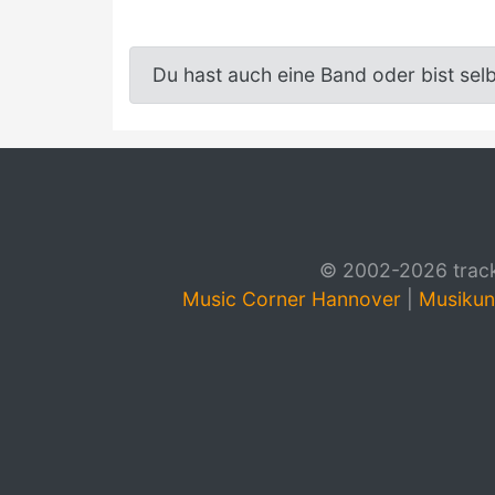
Du hast auch eine Band oder bist sel
© 2002-2026 track4
Music Corner Hannover
|
Musikun