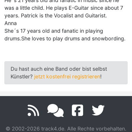
He´s 21 years old and fanatic in music since he
was a little child. He plays E-Guitar since about 7
years. Patrick is the Vocalist and Guitarist.
Anna
She´s 17 years old and fanatic in playing
drums.She loves to play drums and snowbording.
Du hast auch eine Band oder bist selbst
Künstler?
jetzt kostenfrei registrieren
!
© 2002-2026 track4.de. Alle Rechte vorbehalten.