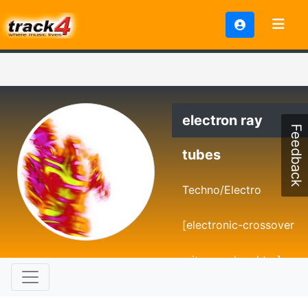
electron ray
Feedback
tubes
Techno/Electro
[electronic-crossover
mit songcharakter]