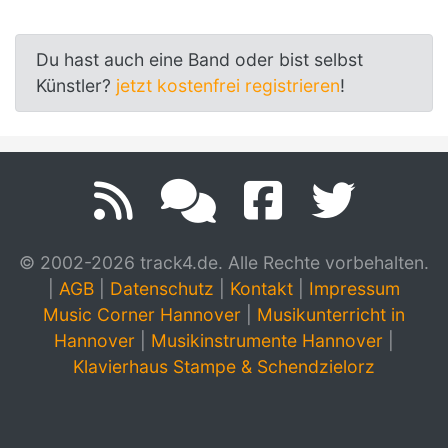
Du hast auch eine Band oder bist selbst
Künstler?
jetzt kostenfrei registrieren
!
© 2002-2026 track4.de. Alle Rechte vorbehalten.
|
AGB
|
Datenschutz
|
Kontakt
|
Impressum
Music Corner Hannover
|
Musikunterricht in
Hannover
|
Musikinstrumente Hannover
|
Klavierhaus Stampe & Schendzielorz