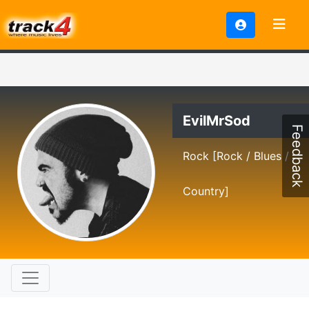
EvilMrSod
Feedback
Rock [Rock / Blues /
Country]