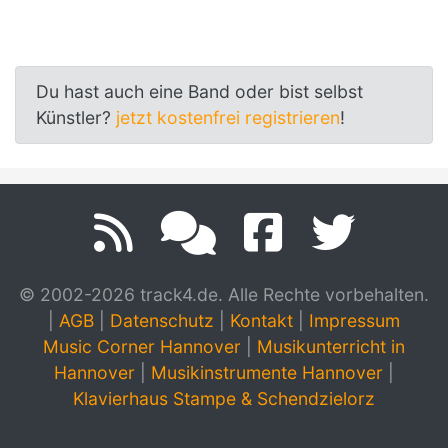
Du hast auch eine Band oder bist selbst
Künstler?
jetzt kostenfrei registrieren
!
© 2002-2026 track4.de. Alle Rechte vorbehalten.
|
AGB
|
Datenschutz
|
Kontakt
|
Impressum
Music Corner Hannover
|
Musikunterricht in
Hannover
|
Musikinstrumente Hannover
|
Klavierhaus Stampe & Schendzielorz