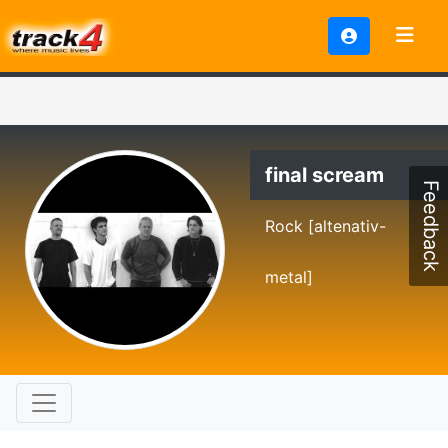
final scream
Feedback
Rock [altenativ-
metal]