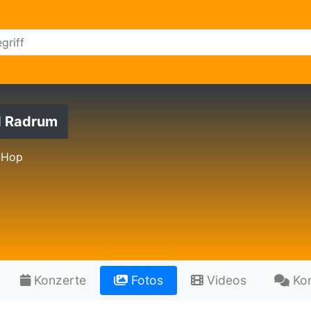
d Radrum
-Hop
Konzerte
Fotos
Videos
Ko