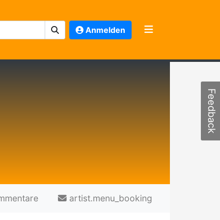
Anmelden
Feedback
mmentare
artist.menu_booking