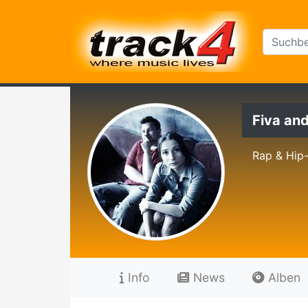
Fiva an
Rap & Hip
Info
News
Alben