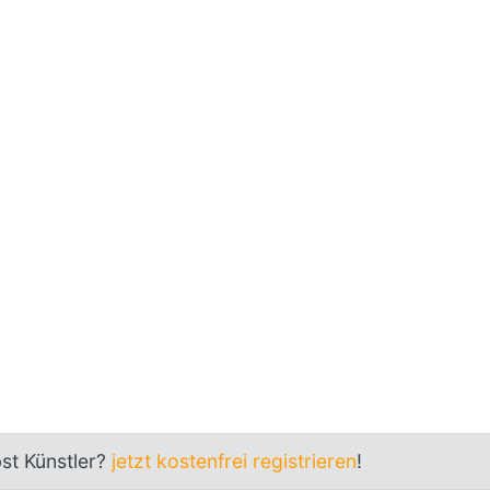
bst Künstler?
jetzt kostenfrei registrieren
!