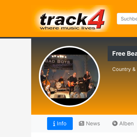
Free Be
Country &
Info
News
Alben