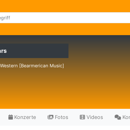
ars
 Western [Bearmerican Music]
Konzerte
Fotos
Videos
Ko