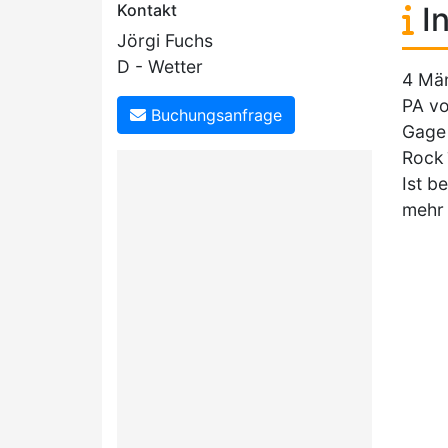
Kontakt
In
Jörgi Fuchs
D - Wetter
4 Män
PA vo
Buchungsanfrage
Gage 
Rock
Ist b
mehr 