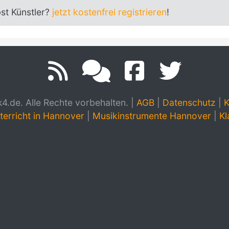
bst Künstler?
jetzt kostenfrei registrieren
!
.de. Alle Rechte vorbehalten.
|
AGB
|
Datenschutz
|
K
terricht in Hannover
|
Musikinstrumente Hannover
|
Kl