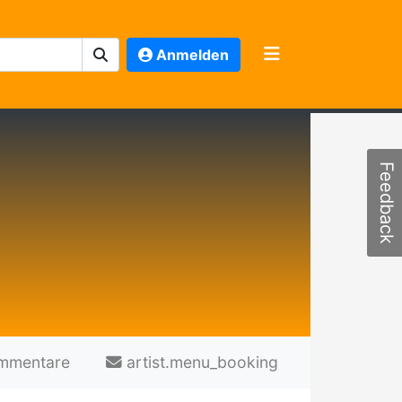
Anmelden
Feedback
mmentare
artist.menu_booking