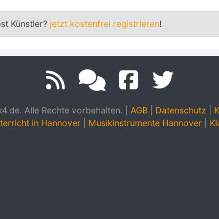
bst Künstler?
jetzt kostenfrei registrieren
!
.de. Alle Rechte vorbehalten.
|
AGB
|
Datenschutz
|
K
terricht in Hannover
|
Musikinstrumente Hannover
|
Kl