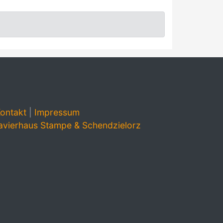
ontakt
|
Impressum
avierhaus Stampe & Schendzielorz