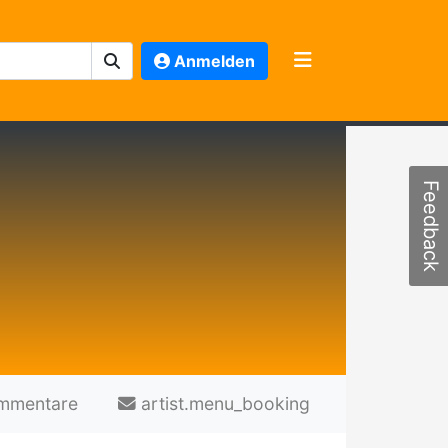
Anmelden
Feedback
mmentare
artist.menu_booking