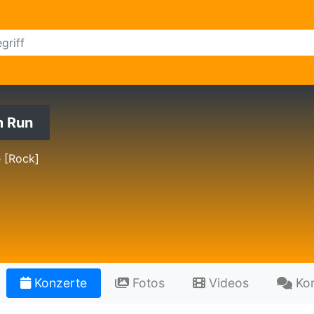
m Run
e [Rock]
Konzerte
Fotos
Videos
Ko