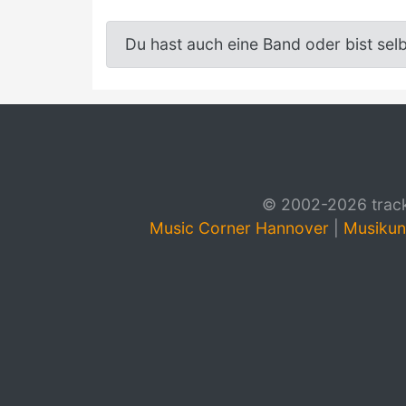
Du hast auch eine Band oder bist sel
© 2002-2026 track4
Music Corner Hannover
|
Musikun