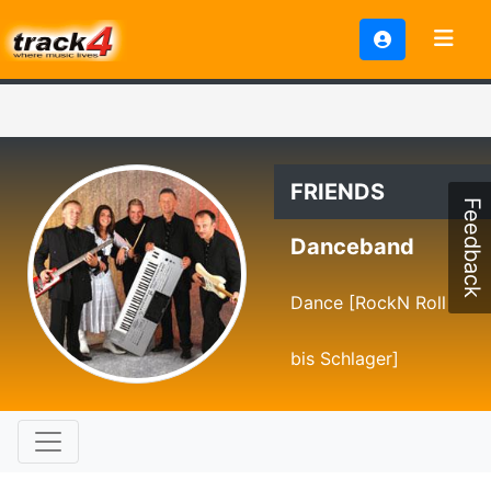
FRIENDS
Feedback
Danceband
Dance [RockN Roll
bis Schlager]