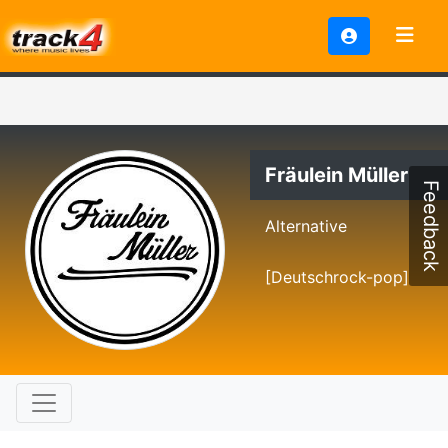
Fräulein Müller
Feedback
Alternative
[Deutschrock-pop]