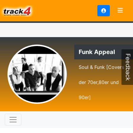
Funk Appeal
Feedback
Soul & Funk [Covers
der 70er,80er und
90er]