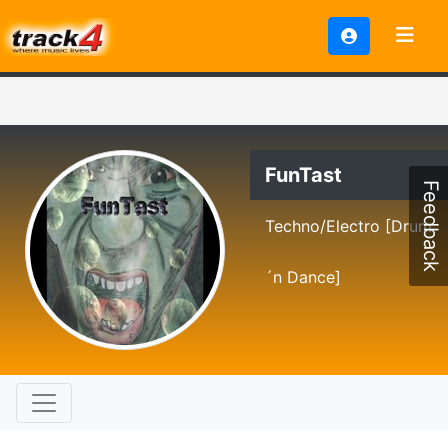
FunTast
Feedback
Techno/Electro [Drum
´n Dance]