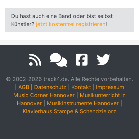
Du hast auch eine Band oder bist selbst
Künstler?
jetzt kostenfrei registrieren
!
© 2002-2026 track4.de. Alle Rechte vorbehalten.
|
AGB
|
Datenschutz
|
Kontakt
|
Impressum
Music Corner Hannover
|
Musikunterricht in
Hannover
|
Musikinstrumente Hannover
|
Klavierhaus Stampe & Schendzielorz