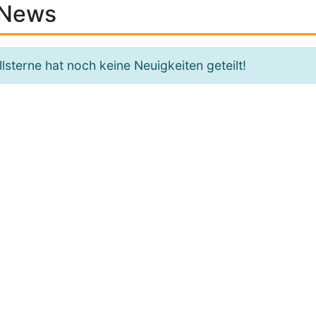
News
llsterne hat noch keine Neuigkeiten geteilt!