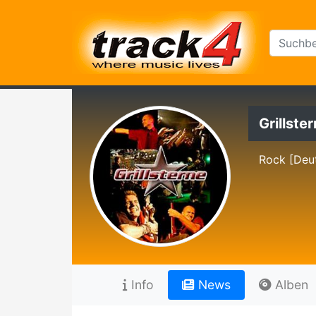
Grillste
Rock [Deu
Info
News
Alben