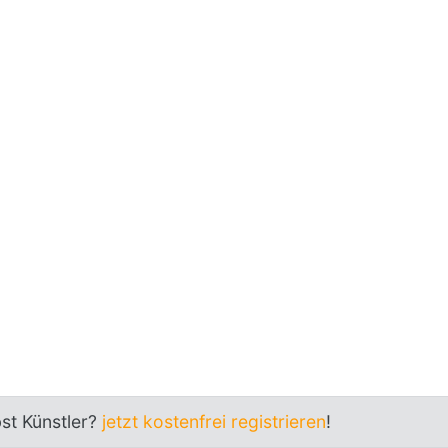
bst Künstler?
jetzt kostenfrei registrieren
!