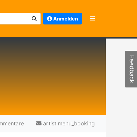
Anmelden
Feedback
mmentare
artist.menu_booking