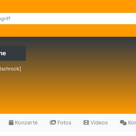
rne
tschrock]
Konzerte
Fotos
Videos
Ko