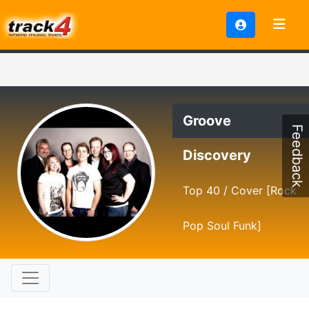
Groove
Feedback
Discovery
Top 40 / Cover [Rock
Pop Soul Funk]