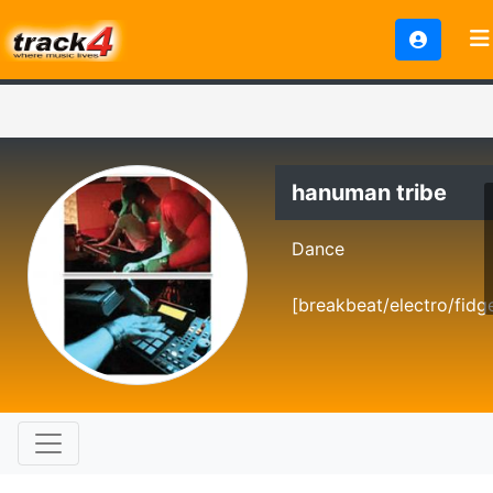
hanuman tribe
Dance
[breakbeat/electro/fidg