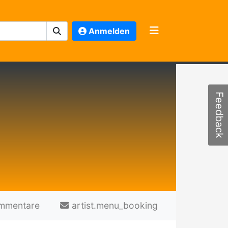
Anmelden
Feedback
mmentare
artist.menu_booking