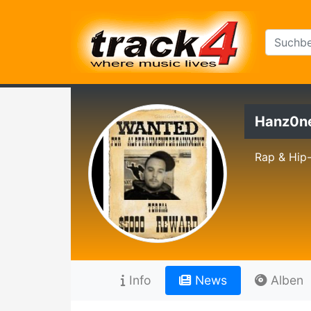
Hanz0n
Rap & Hip
Info
News
Alben