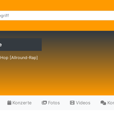
e
-Hop [Allround-Rap]
Konzerte
Fotos
Videos
Ko