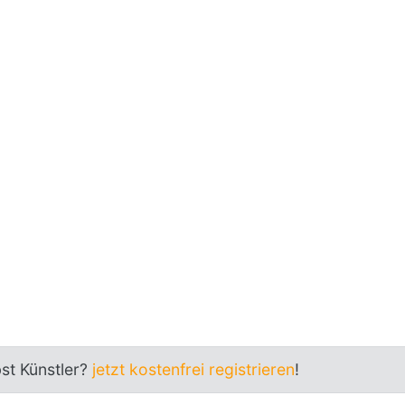
bst Künstler?
jetzt kostenfrei registrieren
!