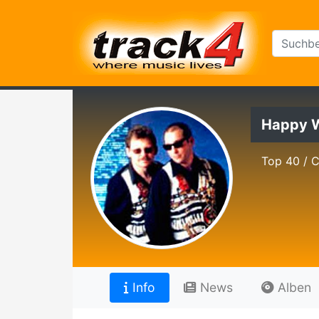
Happy 
Top 40 / 
Info
News
Alben