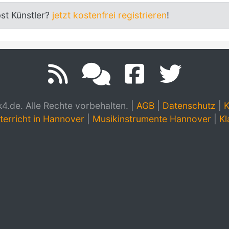
bst Künstler?
jetzt kostenfrei registrieren
!
.de. Alle Rechte vorbehalten.
|
AGB
|
Datenschutz
|
K
terricht in Hannover
|
Musikinstrumente Hannover
|
Kl