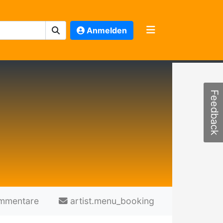
Anmelden
Feedback
mmentare
artist.menu_booking