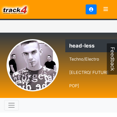
head-less
Feedback
Techno/Electro
[ELECTRO/ FUTURE
POP]