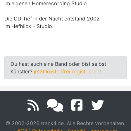
im eigenen Homerecording Studio.
Die CD Tief in der Nacht entstand 2002
im Hefblick - Studio.
Du hast auch eine Band oder bist selbst
Künstler?
jetzt kostenfrei registrieren
!
© 2002-2026 track4.de. Alle Rechte vorbehalten.
|
AGB
|
Datenschutz
|
Kontakt
|
Impressum