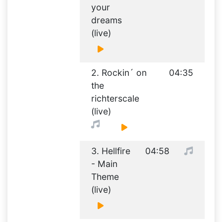
your
dreams
(live)
2. Rockin´ on
04:35
the
richterscale
(live)
3. Hellfire
04:58
- Main
Theme
(live)