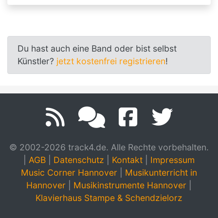
Du hast auch eine Band oder bist selbst
Künstler?
jetzt kostenfrei registrieren
!
© 2002-2026 track4.de. Alle Rechte vorbehalten.
|
AGB
|
Datenschutz
|
Kontakt
|
Impressum
Music Corner Hannover
|
Musikunterricht in
Hannover
|
Musikinstrumente Hannover
|
Klavierhaus Stampe & Schendzielorz