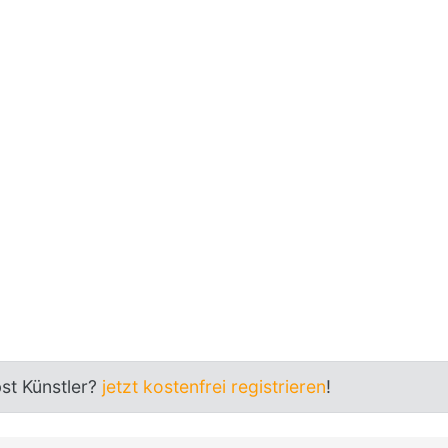
bst Künstler?
jetzt kostenfrei registrieren
!