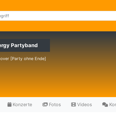
ergy Partyband
over [Party ohne Ende]
Konzerte
Fotos
Videos
Ko