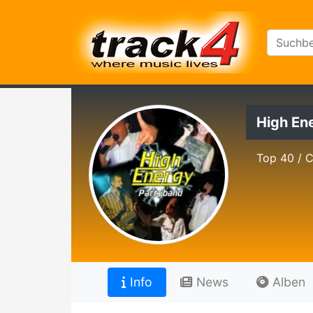
High En
Top 40 / C
Info
News
Alben