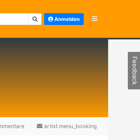
Anmelden
Feedback
mmentare
artist.menu_booking