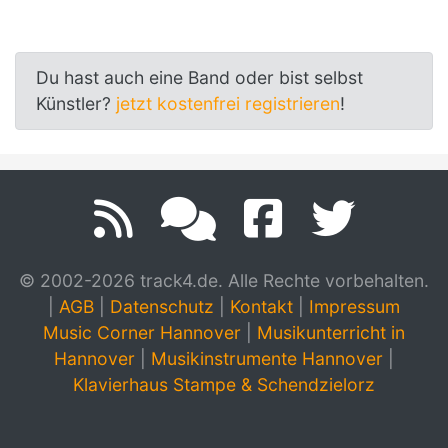
Du hast auch eine Band oder bist selbst
Künstler?
jetzt kostenfrei registrieren
!
© 2002-2026 track4.de. Alle Rechte vorbehalten.
|
AGB
|
Datenschutz
|
Kontakt
|
Impressum
Music Corner Hannover
|
Musikunterricht in
Hannover
|
Musikinstrumente Hannover
|
Klavierhaus Stampe & Schendzielorz