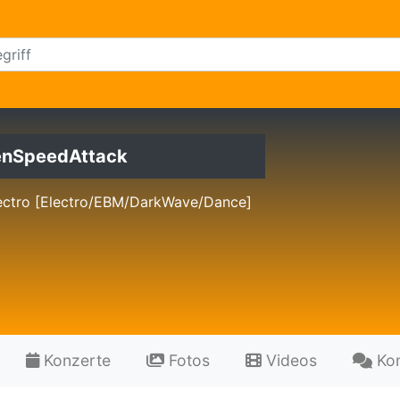
enSpeedAttack
ectro [Electro/EBM/DarkWave/Dance]
Konzerte
Fotos
Videos
Ko