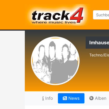
Imhaus
Techno/El
Info
News
Alben