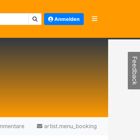
Anmelden
Feedback
mmentare
artist.menu_booking