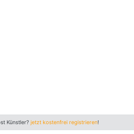
bst Künstler?
jetzt kostenfrei registrieren
!