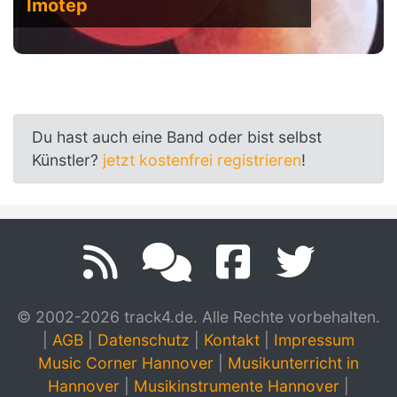
Imotep
Du hast auch eine Band oder bist selbst
Künstler?
jetzt kostenfrei registrieren
!
© 2002-2026 track4.de. Alle Rechte vorbehalten.
|
AGB
|
Datenschutz
|
Kontakt
|
Impressum
Music Corner Hannover
|
Musikunterricht in
Hannover
|
Musikinstrumente Hannover
|