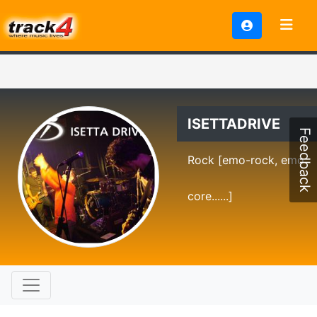
ISETTADRIVE
Feedback
Rock [emo-rock, emo
core......]