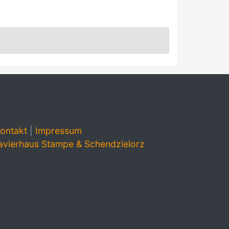
ontakt
|
Impressum
avierhaus Stampe & Schendzielorz