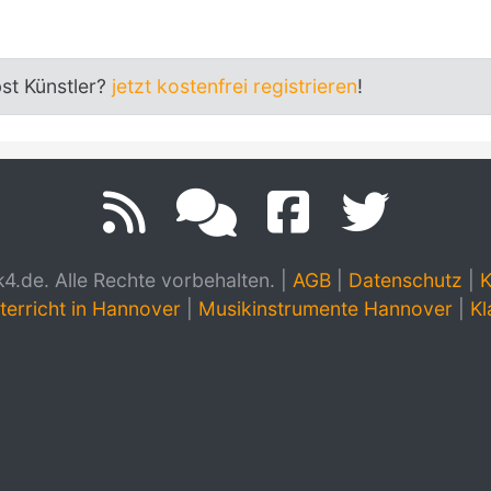
bst Künstler?
jetzt kostenfrei registrieren
!
.de. Alle Rechte vorbehalten.
|
AGB
|
Datenschutz
|
K
terricht in Hannover
|
Musikinstrumente Hannover
|
Kl