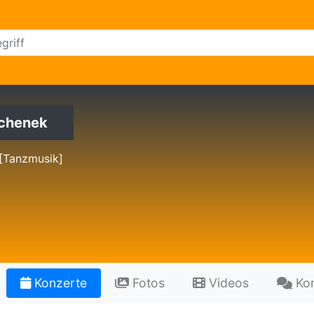
chenek
 [Tanzmusik]
Konzerte
Fotos
Videos
Ko