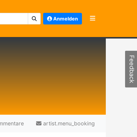
Anmelden
Feedback
mmentare
artist.menu_booking