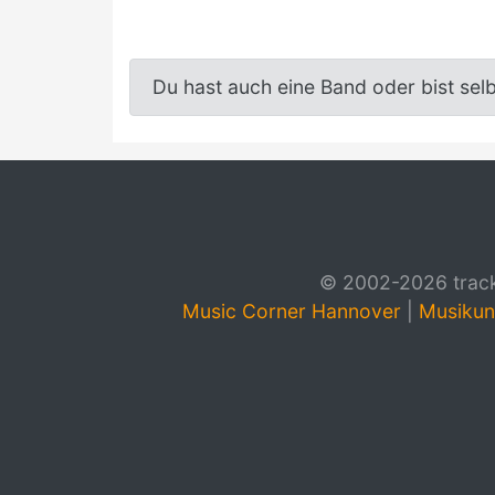
Du hast auch eine Band oder bist sel
© 2002-2026 track4
Music Corner Hannover
|
Musikun