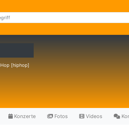
-Hop [hiphop]
Konzerte
Fotos
Videos
Ko