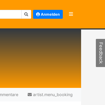
Anmelden
Feedback
mmentare
artist.menu_booking