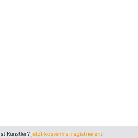
bst Künstler?
jetzt kostenfrei registrieren
!