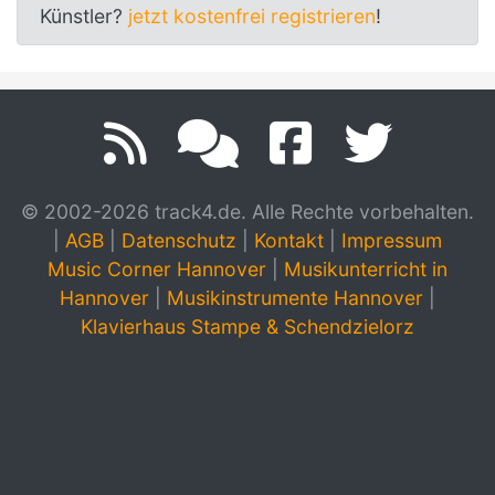
Künstler?
jetzt kostenfrei registrieren
!
© 2002-2026 track4.de. Alle Rechte vorbehalten.
|
AGB
|
Datenschutz
|
Kontakt
|
Impressum
Music Corner Hannover
|
Musikunterricht in
Hannover
|
Musikinstrumente Hannover
|
Klavierhaus Stampe & Schendzielorz