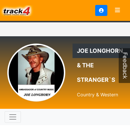
JOE LONGHORN
Feedback
& THE
STRANGER`S
Country & Western