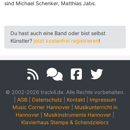
sind Michael Schenker, Matthias Jabs.
Du hast auch eine Band oder bist selbst
Künstler?
jetzt kostenfrei registrieren
!
© 2002-2026 track4.de. Alle Rechte vorbehalten.
|
AGB
|
Datenschutz
|
Kontakt
|
Impressum
Music Corner Hannover
|
Musikunterricht in
Hannover
|
Musikinstrumente Hannover
|
Klavierhaus Stampe & Schendzielorz