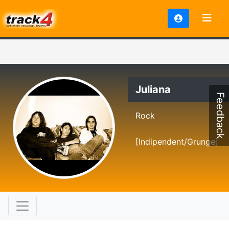
Juliana
Feedback
Rock
[Indipendent/Grunge]