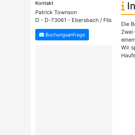
Kontakt
In
Patrick Townson
D - D-73061 - Ebersbach / Fils
Die B
Zwei 
Buchungsanfrage
einem
Wir s
Haufe