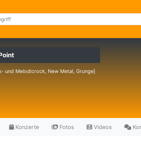
Point
k- und Melodicrock, New Metal, Grunge]
Konzerte
Fotos
Videos
Ko