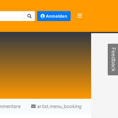
Anmelden
Feedback
mmentare
artist.menu_booking