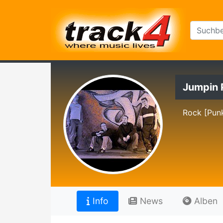
Jumpin 
Rock [Pun
Info
News
Alben