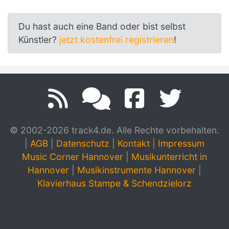
Du hast auch eine Band oder bist selbst
Künstler?
jetzt kostenfrei registrieren
!
© 2002-2026 track4.de. Alle Rechte vorbehalten.
|
AGB
|
Datenschutz
|
Kontakt
|
Impressum
Music Corner Hannover
|
Musikunterricht in
Hannover
|
Musikinstrumente Hannover
|
Klavierhaus Stampe & Schendzielorz