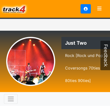
Just Two
Feedback
Rock [Rock und Pop
Coversongs 70ties
80ties 90ties]