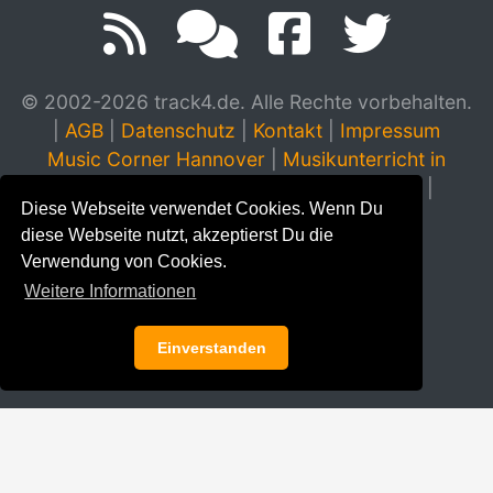
© 2002-2026 track4.de. Alle Rechte vorbehalten.
|
AGB
|
Datenschutz
|
Kontakt
|
Impressum
Music Corner Hannover
|
Musikunterricht in
Hannover
|
Musikinstrumente Hannover
|
Diese Webseite verwendet Cookies. Wenn Du
Klavierhaus Stampe & Schendzielorz
diese Webseite nutzt, akzeptierst Du die
Verwendung von Cookies.
Weitere Informationen
Einverstanden