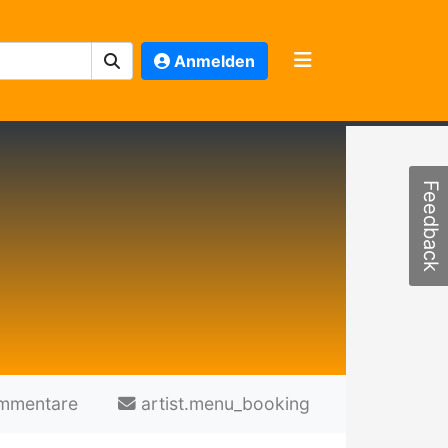
Anmelden
Feedback
mmentare
artist.menu_booking