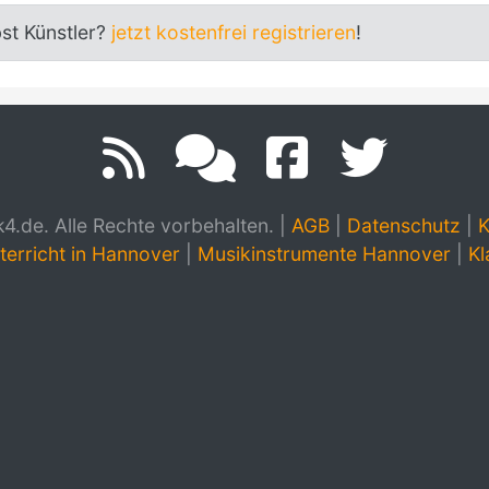
bst Künstler?
jetzt kostenfrei registrieren
!
.de. Alle Rechte vorbehalten.
|
AGB
|
Datenschutz
|
K
terricht in Hannover
|
Musikinstrumente Hannover
|
Kl