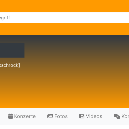
tschrock]
Konzerte
Fotos
Videos
Ko