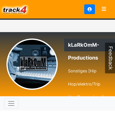
kLaRkOmM-
Feedback
Productions
Sonstiges [Hip
Hop/elektro/Trip
Hop/Drum n bass]