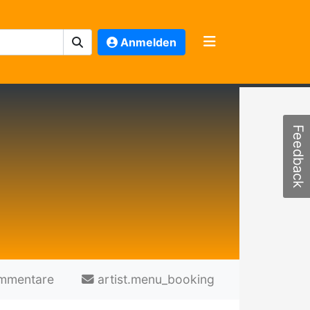
Anmelden
Feedback
mmentare
artist.menu_booking