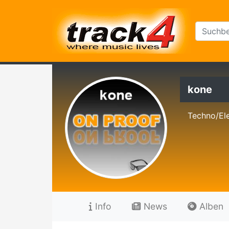
kone
Techno/El
Info
News
Alben