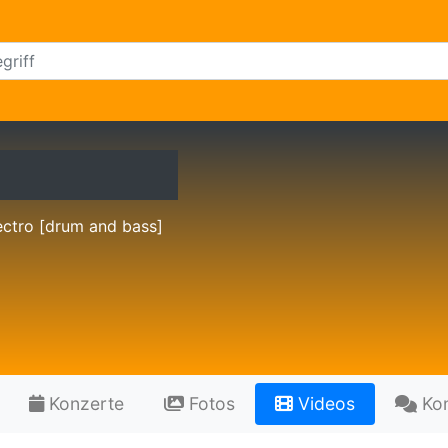
ectro [drum and bass]
Konzerte
Fotos
Videos
Ko