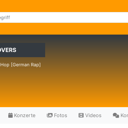
OVERS
-Hop [German Rap]
Konzerte
Fotos
Videos
Ko