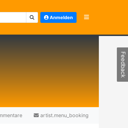
Anmelden
Feedback
mmentare
artist.menu_booking