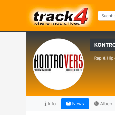
KONTR
Rap & Hip
Info
News
Alben